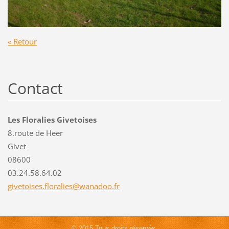
« Retour
Contact
Les Floralies Givetoises
8.route de Heer
Givet
08600
03.24.58.64.02
givetois
es.flora
lies@wan
adoo.fr
© 2015 Tous droits réservés.