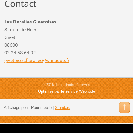
Contact
Les Floralies Givetoises
8.route de Heer
Givet
08600
03.24.58.64.02
givetois
es.flora
lies@wan
adoo.fr
© 2015 Tous droits réservés.
Optimisé par le service Webnode
Affichage pour:
Pour mobile
|
Standard