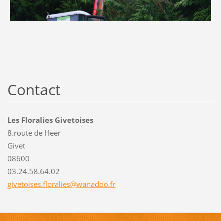
Contact
Les Floralies Givetoises
8.route de Heer
Givet
08600
03.24.58.64.02
givetois
es.flora
lies@wan
adoo.fr