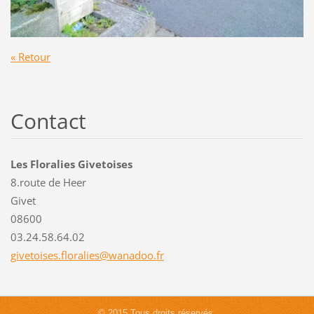
« Retour
Contact
Les Floralies Givetoises
8.route de Heer
Givet
08600
03.24.58.64.02
givetois
es.flora
lies@wan
adoo.fr
© 2015 Tous droits réservés.